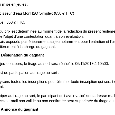
n mise en jeu est :
cisseur d'eau MonH2O Simplex (850 € TTC)
ale : 850 € TTC.
du prix est déterminée au moment de la rédaction du présent règlemen
ire l'objet d'une contestation quant à son évaluation.
rais exposés postérieurement au jeu notamment pour l'entretien et l'u
ntièrement à la charge du gagnant.
 : Désignation du gagnant
u jeu-concours, le tirage au sort sera réalisé le 06/11/2019 à 10h00.
) de participation au tirage au sort :
sons toutes les inscriptions pour éliminer toute inscription qui serait 
ot.
iper au tirage au sort, le participant doit avoir validé son adresse mail
sse e-mail non valide ou non confirmée sera supprimée du tirage au 
 : Annonce du gagnant