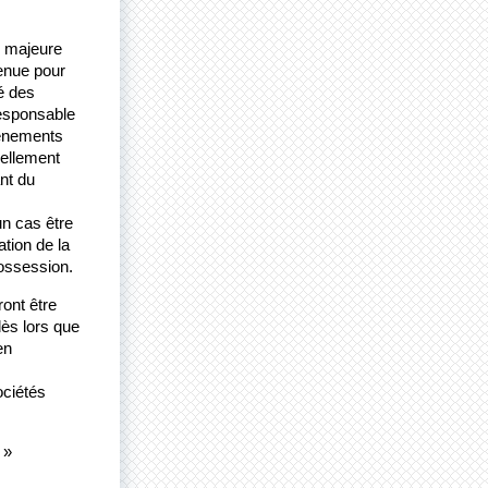
 majeure 
enue pour 
é des 
esponsable 
énements 
ellement 
nt du 
n cas être 
tion de la 
possession.
ont être 
ès lors que 
n 
ciétés 
» 