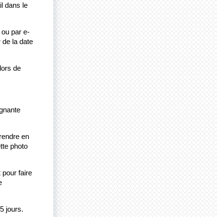
 dans le 
 ou par e-
de la date 
ors de 
gnante 
rendre en 
te photo 
pour faire 
 
 jours. 