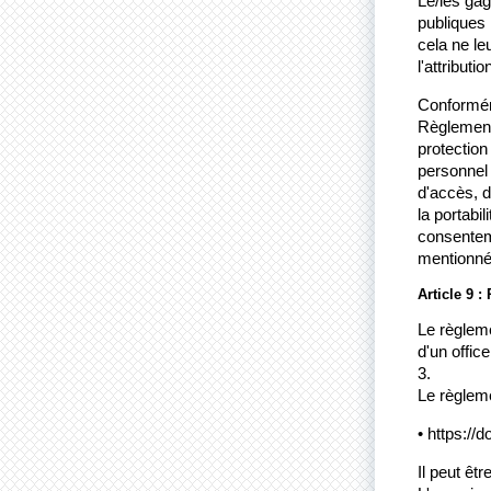
Le/les gagn
publiques 
cela ne le
l'attributio
Conforméme
Règlement 
protection
personnel 
d'accès, d
la portabil
consenteme
mentionnée 
Article 9 
Le règlem
d'un offic
3.
Le règleme
• https://
Il peut êt