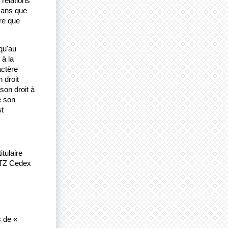
relations 
ans que 
e que 
u'au 
à la 
ctère 
 droit
on droit à 
 son 
t 
ulaire 
ETZ Cedex 
 de « 