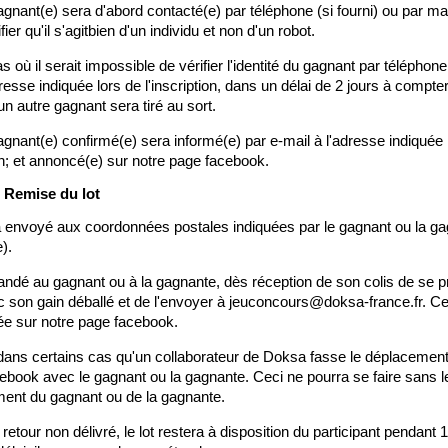
agnant(e) sera d'abord contacté(e) par téléphone (si fourni) ou par mail
fier qu'il s'agitbien d'un individu et non d'un robot.
s où il serait impossible de vérifier l'identité du gagnant par téléphone
dresse indiquée lors de l'inscription, dans un délai de 2 jours à compter 
 un autre gagnant sera tiré au sort.
agnant(e) confirmé(e) sera informé(e) par e-mail à l'adresse indiquée l
ion; et annoncé(e) sur notre page facebook.
: Remise du lot
a envoyé aux coordonnées postales indiquées par le gagnant ou la ga
).
andé au gagnant ou à la gagnante, dès réception de son colis de se p
 son gain déballé et de l'envoyer à jeuconcours@doksa-france.fr. Cet
ée sur notre page facebook.
 dans certains cas qu'un collaborateur de Doksa fasse le déplacement 
cebook avec le gagnant ou la gagnante. Ceci ne pourra se faire sans le
ent du gagnant ou de la gagnante.
etour non délivré, le lot restera à disposition du participant pendant 15