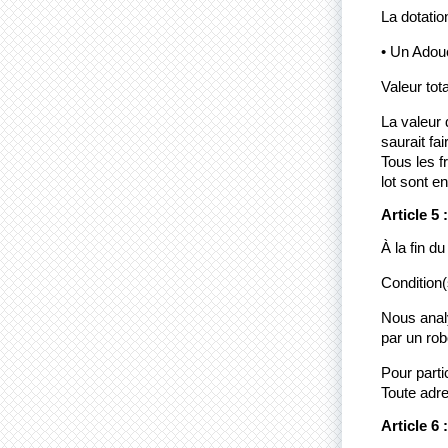
La dotatio
• Un Adou
Valeur tot
La valeur 
saurait fa
Tous les f
lot sont e
Article 5
À la fin d
Condition(s
Nous analy
par un rob
Pour partic
Toute adre
Article 6