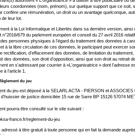
ant(s) autorisent « L'organisatrice » à utiliser à titre publicitaire ou de 
leurs coordonnées (nom, prénom), sur quelque support que ce soit, s
ur confère une rémunération, un droit ou un avantage quelconque, autr
n de leur lot.
nt à la Loi Informatique et Libertés dans sa dernière version, ainsi q
n°2016/679 du parlement européen et conseil du 27 avril 2016 relatif 
 des personnes physiques à l'égard du traitement des données à cara
et à la libre circulation de ces données, le participant peut exercer son
e rectification, d'effacement des données, de limitation du traitement, s
ité des données, son droit d'opposition, ainsi que son droit au retrait de
nt en s'adressant par courrier à «L'organisatrice » dont l'adresse es
à l'article 1.
: Règlement du jeu
ent du jeu est déposé à la SELARL ACTA - PIERSON et ASSOCIES tit
e d'huissier de justice domiciliée 15 rue de Sarre BP 15126 57074 M
nt pourra être consulté sur le site suivant :
doksa-france.fr/reglement-du-jeu
re adressé à titre gratuit à toute personne qui en fait la demande auprès