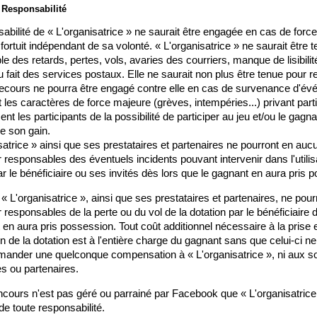
: Responsabilité
abilité de « L'organisatrice » ne saurait être engagée en cas de force
fortuit indépendant de sa volonté. « L'organisatrice » ne saurait être t
e des retards, pertes, vols, avaries des courriers, manque de lisibilit
 fait des services postaux. Elle ne saurait non plus être tenue pour r
ecours ne pourra être engagé contre elle en cas de survenance d'év
 les caractères de force majeure (grèves, intempéries...) privant parti
nt les participants de la possibilité de participer au jeu et/ou le gagna
e son gain. 
satrice » ainsi que ses prestataires et partenaires ne pourront en aucu
 responsables des éventuels incidents pouvant intervenir dans l'utilisa
ar le bénéficiaire ou ses invités dès lors que le gagnant en aura pris 
L'organisatrice », ainsi que ses prestataires et partenaires, ne pourr
 responsables de la perte ou du vol de la dotation par le bénéficiaire d
 en aura pris possession. Tout coût additionnel nécessaire à la prise e
 de la dotation est à l'entière charge du gagnant sans que celui-ci ne
ander une quelconque compensation à « L'organisatrice », ni aux so
es ou partenaires.
cours n'est pas géré ou parrainé par Facebook que « L'organisatrice 
e toute responsabilité.