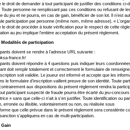
 le droit de demander à tout participant de justifier des conditions ci-
Toute personne ne remplissant pas ces conditions ou refusant de les j
 du jeu et ne pourra, en cas de gain, bénéficier de son lot. Il n'est aut
le participation par personne (même nom, même adresse). « L'organi
 le droit de procéder à toute vérification pour le respect de cette règle
pation au jeu implique l'entière acceptation du présent règlement.
: Modalités de participation
ipants doivent se rendre à l'adresse URL suivante :
oksa-france.fr/
ipants doivent répondre à 4 questions puis indiquer leurs coordonnées
pant doit remplir totalement et correctement le formulaire de renseign
scription soit validée. Le joueur est informé et accepte que les informa
s le formulaire d'inscription vaillent preuve de son identité. Toute parti
contrairement aux dispositions du présent règlement rendra la particip
Tout participant suspecté de fraude pourra être écarté du jeu-concours 
rice » sans que celle-ci n'ait à s'en justifier. Toute identification ou part
, erronée ou illisible, volontairement ou non, ou réalisée sous
forme que celle prévue dans le présent règlement sera considérée co
nction s'appliquera en cas de multi-participation.
: Gain