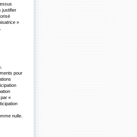
dessus 
ustifier 
orisé 
satrice » 
.
.
ements pour 
tions 
cipation 
ation 
par « 
icipation 
mme nulle. 