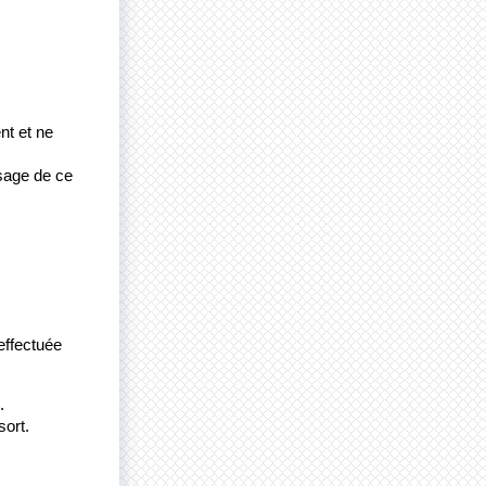
t et ne 
sage de ce 
effectuée 
.
sort.