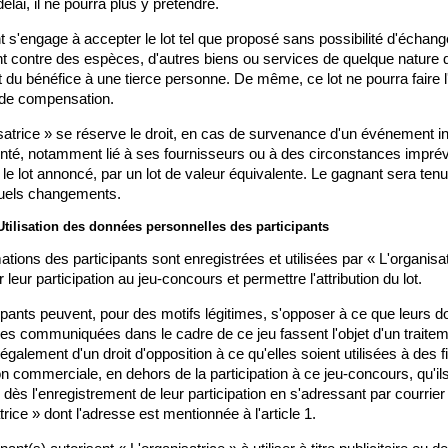
élai, il ne pourra plus y prétendre.
 s'engage à accepter le lot tel que proposé sans possibilité d'échange
contre des espèces, d'autres biens ou services de quelque nature qu
rt du bénéfice à une tierce personne. De même, ce lot ne pourra faire l'
de compensation.
satrice » se réserve le droit, en cas de survenance d'un événement i
nté, notamment lié à ses fournisseurs ou à des circonstances imprévi
le lot annoncé, par un lot de valeur équivalente. Le gagnant sera tenu
uels changements.
 Utilisation des données personnelles des participants
ations des participants sont enregistrées et utilisées par « L'organisat
leur participation au jeu-concours et permettre l'attribution du lot.
ipants peuvent, pour des motifs légitimes, s'opposer à ce que leurs d
es communiquées dans le cadre de ce jeu fassent l'objet d'un traitemen
également d'un droit d'opposition à ce qu'elles soient utilisées à des fi
n commerciale, en dehors de la participation à ce jeu-concours, qu'il
r dès l'enregistrement de leur participation en s'adressant par courrier 
trice » dont l'adresse est mentionnée à l'article 1.