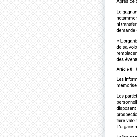
Après ce d
Le gagnant
notamment 
ni transfe
demande 
« L'organi
de sa volo
remplacer 
des évent
Article 8 :
Les inform
mémoriser 
Les partic
personnell
disposent 
prospectio
faire valoi
L'organisa