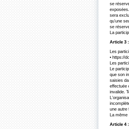
se réserve
exposées. 
sera exclue
qu'une seu
se réserve
La partici
Article 3 
Les partic
• https://d
Les partic
Le partici
que son in
saisies dan
effectuée 
invalide. 
L'organisat
incomplète
une autre 
La même sa
Article 4 