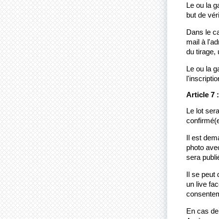
Le ou la g
but de véri
Dans le ca
mail à l'a
du tirage,
Le ou la g
l'inscript
Article 7 
Le lot ser
confirmé(e
Il est dem
photo avec
sera publi
Il se peut
un live fa
consentem
En cas de r