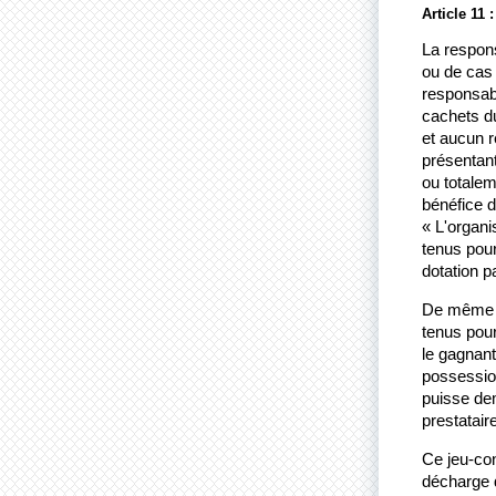
Article 11 
La respons
ou de cas 
responsabl
cachets du
et aucun r
présentant
ou totaleme
bénéfice d
« L'organi
tenus pour
dotation p
De même « 
tenus pour
le gagnant
possession
puisse dem
prestatair
Ce jeu-con
décharge d