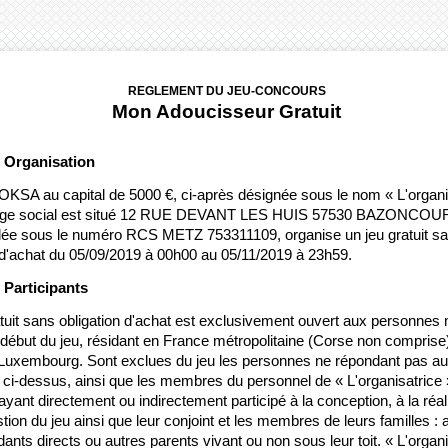
REGLEMENT DU JEU-CONCOURS
Mon Adoucisseur Gratuit
: Organisation
SA au capital de 5000 €, ci-après désignée sous le nom « L'organisa
iège social est situé 12 RUE DEVANT LES HUIS 57530 BAZONCOUR
lée sous le numéro RCS METZ 753311109, organise un jeu gratuit sa
 d'achat du 05/09/2019 à 00h00 au 05/11/2019 à 23h59. 
: Participants
tuit sans obligation d'achat est exclusivement ouvert aux personnes 
 début du jeu, résidant en France métropolitaine (Corse non comprise)
 Luxembourg. Sont exclues du jeu les personnes ne répondant pas au
 ci-dessus, ainsi que les membres du personnel de « L'organisatrice »,
yant directement ou indirectement participé à la conception, à la réal
stion du jeu ainsi que leur conjoint et les membres de leurs familles :
ants directs ou autres parents vivant ou non sous leur toit. « L'organis