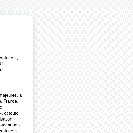
trice », 
T, 
ns 
majeures, à 
, France, 
x 
 et toute 
isation
 ascendants 
atrice » 