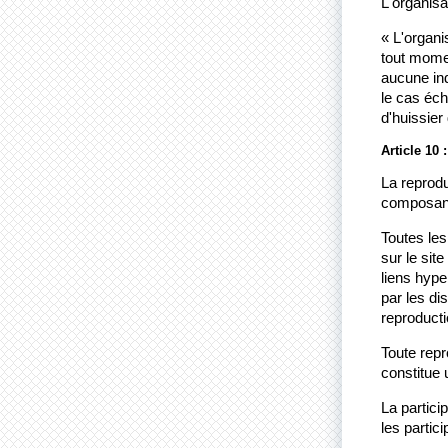
L'organisa
« L'organis
tout momen
aucune ind
le cas éc
d'huissie
Article 10 
La reprodu
composant 
Toutes les
sur le site
liens hyper
par les di
reproducti
Toute repr
constitue 
La partici
les partici