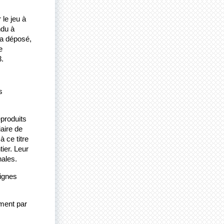
le jeu à 
du à 
a déposé, 
e
.
 
produits 
aire de 
 ce titre 
ier. Leur 
nales.
ignes 
ment par 