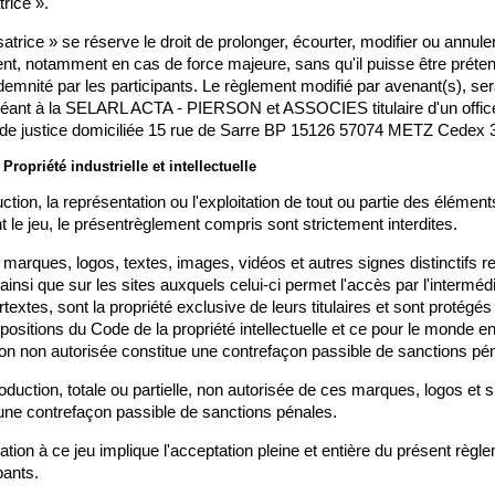
trice ».
atrice » se réserve le droit de prolonger, écourter, modifier ou annuler 
t, notamment en cas de force majeure, sans qu'il puisse être préten
emnité par les participants. Le règlement modifié par avenant(s), ser
héant à la SELARL ACTA - PIERSON et ASSOCIES titulaire d'un offic
r de justice domiciliée 15 rue de Sarre BP 15126 57074 METZ Cedex 3
: Propriété industrielle et intellectuelle
ction, la représentation ou l'exploitation de tout ou partie des éléments
le jeu, le présentrèglement compris sont strictement interdites.
 marques, logos, textes, images, vidéos et autres signes distinctifs re
 ainsi que sur les sites auxquels celui-ci permet l'accès par l'intermédi
textes, sont la propriété exclusive de leurs titulaires et sont protégés à
spositions du Code de la propriété intellectuelle et ce pour le monde ent
on non autorisée constitue une contrefaçon passible de sanctions pé
oduction, totale ou partielle, non autorisée de ces marques, logos et s
une contrefaçon passible de sanctions pénales.
pation à ce jeu implique l'acceptation pleine et entière du présent règle
pants.