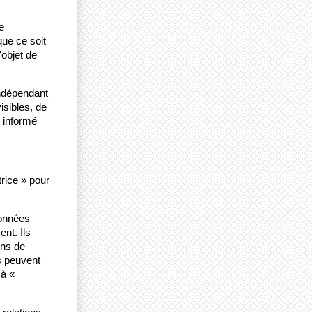
 
e ce soit 
objet de 
ndépendant 
sibles, de 
 informé 
rice » pour 
onnées 
t. Ils 
ns de 
s peuvent
à « 